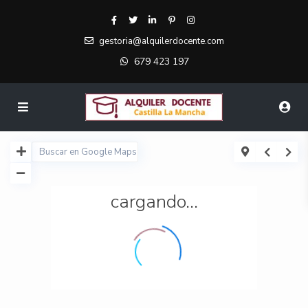
gestoria@alquilerdocente.com
679 423 197
cargando...