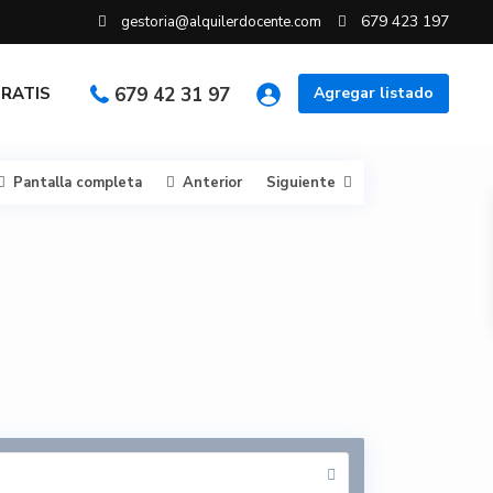
679 423 197
gestoria@alquilerdocente.com
GRATIS
679 42 31 97
Agregar listado
Pantalla completa
Anterior
Siguiente