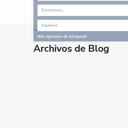
Dormitorios
Inquilinos
Inicio
Archivos
Más opciones de búsqueda
Archivos de Blog
Contacto
Calle velazquez 2, 41610. Paradas (Sevilla)
679 423 197
gestoria@alquilerdocente.com
Alquiler Docente