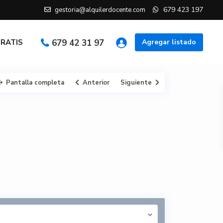
679 423 197
gestoria@alquilerdocente.com
GRATIS
679 42 31 97
Agregar listado
Pantalla completa
Anterior
Siguiente