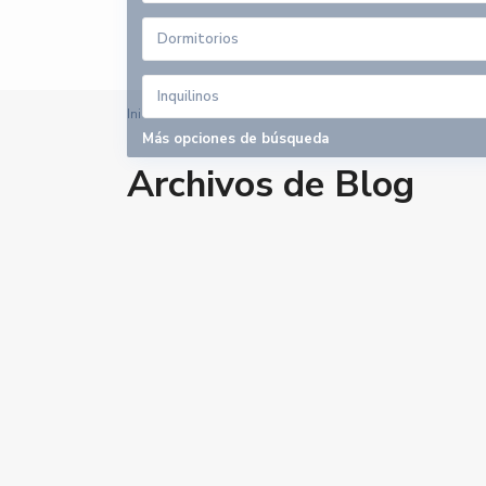
Dormitorios
Inquilinos
Inicio
Archivos
Más opciones de búsqueda
Archivos de Blog
Contacto
Calle velazquez 2, 41610. Paradas (Sevilla)
679 423 197
gestoria@alquilerdocente.com
Alquiler Docente