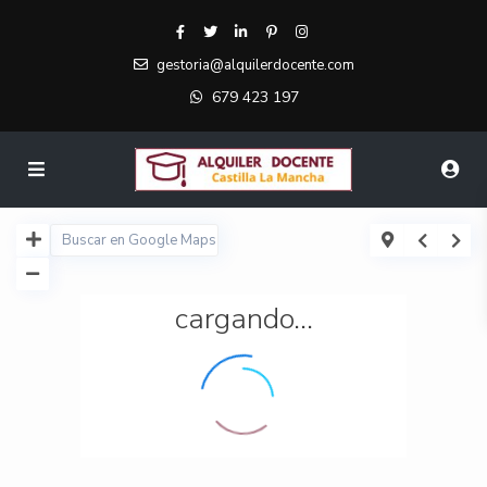
gestoria@alquilerdocente.com
679 423 197
cargando...