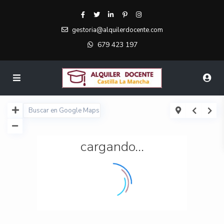
gestoria@alquilerdocente.com
679 423 197
cargando...