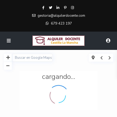
gestoria@alquilerdocente.com
679 423 197
cargando...